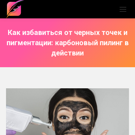
Как избавиться от черных точек и
пигментации: карбоновый пилинг в
действии