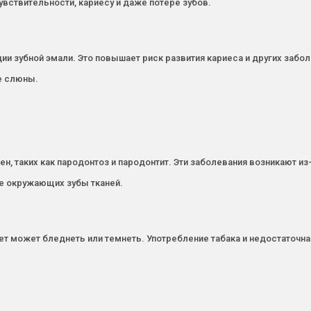
увствительности, кариесу и даже потере зубов.
 зубной эмали. Это повышает риск развития кариеса и других заболе
е слюны.
н, таких как пародонтоз и пародонтит. Эти заболевания возникают из
е окружающих зубы тканей.
ет может бледнеть или темнеть. Употребление табака и недостаточная 