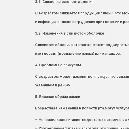
3.1. Снижение слюноотделения
С возрастом снижается продукция слюны, что мож
и инфекции, а также затруднения при глотании и ра
3.2. Изменения в слизистой оболочке
Слизистая оболочка рта также может подвергаться
как глоссит (воспаление языка) или кандидоз.
4. Проблемы с прикусом
С возрастом может изменяться прикус, что связан
жеванием и речью.
5. Влияние образа жизни
Возрастные изменения в полости рта могут усугуб
– Неправильное питание: недостаток витаминов и 
– Употребление табака и алкоголя: эти привычки м