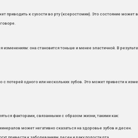
ет приводить к сухости во рту (ксеростомии). Это состояние може
зговоре.
 изменениям: она становится тоньше и менее эластичной. В результа
о с потерей одного или нескольких зубов. Это может привести к изм
ляться факторами, связанными с образом жизни, такими как:
минералов может негативно сказаться на здоровье зубов и десен.
огут привести к заболеваниям десен и раку полости рта.