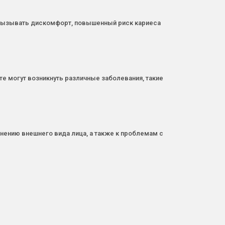
т вызывать дискомфорт, повышенный риск кариеса
те могут возникнуть различные заболевания, такие
енению внешнего вида лица, а также к проблемам с