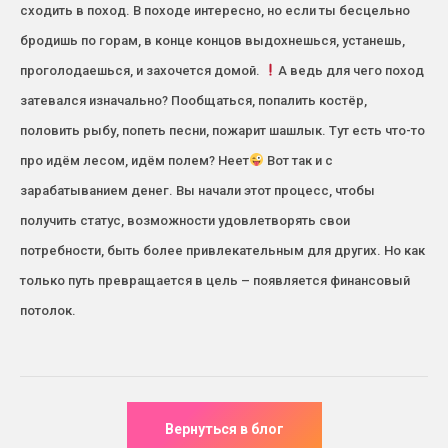
сходить в поход. В походе интересно, но если ты бесцельно
бродишь по горам, в конце концов выдохнешься, устанешь,
проголодаешься, и захочется домой.
А ведь для чего поход
затевался изначально? Пообщаться, попалить костёр,
половить рыбу, попеть песни, пожарит шашлык. Тут есть что-то
про идём лесом, идëм полем? Неет
Вот так и с
зарабатыванием денег. Вы начали этот процесс, чтобы
получить статус, возможности удовлетворять свои
потребности, быть более привлекательным для других. Но как
только путь превращается в цель – появляется финансовый
потолок.