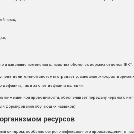
ый язык;
ке;
ые и язвенные изменения слизистых оболочек верхних отделов ЖКТ.
елчевыделительной системы страдает усваивание жирорастворимых в
 дефицита, так и за счет дефицита кальция.
ервно-мышечной проводимости, обеспечивает передачу нервного имп
 для формирования обучающих навыков).
организмом ресурсов
ый синдром, особенно острого инфекционного происхождения, в час