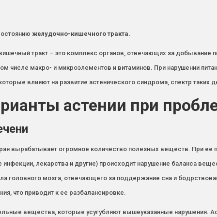
 состоянию
желудочно-кишечного тракта.
-кишечный тракт – это комплекс органов, отвечающих за добывание
том числе макро- и микроэлементов и витаминов. При нарушении питан
оторые влияют на развитие астенического синдрома, спектр таких д
арианты астении при пробл
ечени
орая вырабатывает огромное количество полезных веществ. При ее
 инфекции, лекарства и другие) происходит нарушение баланса вещ
ола головного мозга, отвечающего за поддержание сна и бодрствова
ия, что приводит к ее разбалансировке.
ельные вещества, которые усугубляют вышеуказанные нарушения. Ас