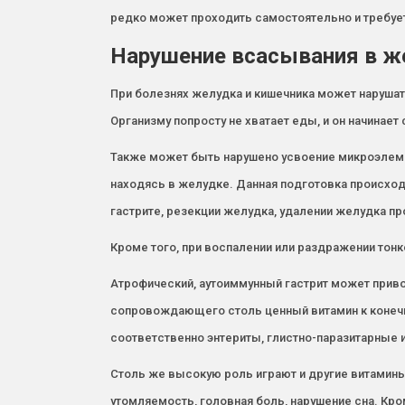
редко может проходить самостоятельно и требует
Нарушение всасывания в ж
При болезнях желудка и кишечника может нарушат
Организму попросту не хватает еды, и он начинае
Также может быть нарушено усвоение микроэлеме
находясь в желудке. Данная подготовка происход
гастрите, резекции желудка, удалении желудка п
Кроме того, при воспалении или раздражении тонк
Атрофический, аутоиммунный гастрит может приво
сопровождающего столь ценный витамин к конечно
соответственно энтериты, глистно-паразитарные и
Столь же высокую роль играют и другие витамины
утомляемость, головная боль, нарушение сна. К