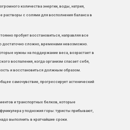
огромного количества энергии, воды, натрия,
ые растворы с солями для восполнения баланса в
оянно пробует восстановиться, направляя все
то достаточно сложно, временами невозможно.
которые нужны на поддержание веса, возрастает в
ского воспаления, когда организм спасает себя,
емость и восстановиться должным образом.
общее самочувствие, прогрессирует астенический
рментов и транспортных белков, которые
фуникулера у подножия горы: туристы прибывают,
 надо выполнить в кратчайшие сроки.