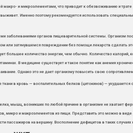
 макро- и микроэлементами, что приводит к обезвоживанию и трате 
не выживет. Именно поэтому рекомендуется использовать специальн
ыми заболеваниями органов пищеварительной системы. Организм пост
ном или затянувшемся повреждении без помощи лекарств сделать э
ет большее количество энергии, чем обычно. Количество калорий, 
итаминах. В медицине существует и такое понятие как анемия хрониче
сваивание. Однако это не дает организму повысить свою сопротивля
ткани в кровь — воспалительных белков (цитокинов) — ухудшается 
елка, мышц, возникших по любой причине в организме не хватает фе
в, микро и макроэлементов из пищи. Представить это можно в виде 
ести пассажиров на вершину. Восполнение дефицитов в таких случаях