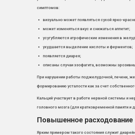
симптомов:
визуально может появляться сухой ярко-красн
может изменяться вкус и снижаться аппетит;
усугубляются атрофические изменения в желуд
ухудшается выделение кислоты и ферментов;
появляется диарея;
описаны случаи эзофагита, возможны эрозивн
При нарушении работы поджелудочной, печени, ж
формированию усталости как за счет собственного
Кальций участвует в работе нервной системы и н
головного мозга (для кратковременной памяти и
Повышенное расходование 
Ярким примером такого состояния служит диарейн