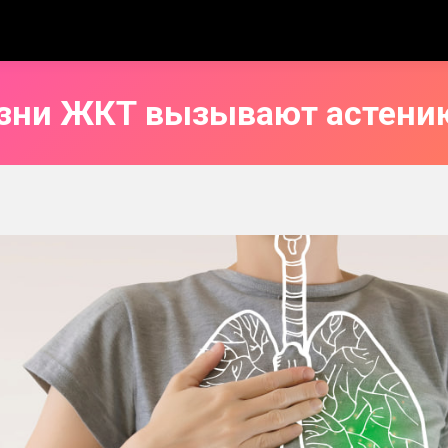
езни ЖКТ вызывают астению