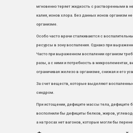
мгновенно теряет жидкость с растворенными в ней
калия, ионов хлора. Без данных ионов организм 
организме.
Особо часто врачи сталкиваются с воспалительн
ресурсы в зону воспаления. Однако при выражен
Часто при выраженном воспалении организм требу
разы, а с ними и потребность в микроэлементах, в
ограничивая железо в организме, снижая и его у
За счет веществ, которые выделяют воспаленные 
синдром.
При истощении, дефиците массы тела, дефиците б
восполнили бы дефициты белков, жиров, углеводо
а на тросах нет вагонов, которые могли бы перен