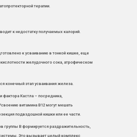
атопротекторной терапии.
водит к недостатку получаемых калорий.
отовлено к усваиванию в тонкой кишке, еще
 кислотности желудочного сока, атрофическом
тся конечный этап усваивания железа.
и фактора Кастла – посредника,
 Усвоению витамина В12 могут мешать
езекция подвздошной кишки или ее части.
нов группы В формируется раздражительность,
й системы. Это вызывает целый комплекс