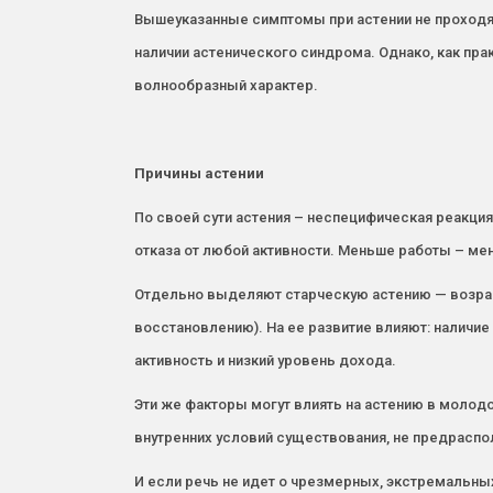
Вышеуказанные симптомы при астении не проходят
наличии астенического синдрома. Однако, как прак
волнообразный характер.
Причины астении
По своей сути астения – неспецифическая реакци
отказа от любой активности. Меньше работы – мен
Отдельно выделяют старческую астению — возрас
восстановлению). На ее развитие влияют: наличие 
активность и низкий уровень дохода.
Эти же факторы могут влиять на астению в молод
внутренних условий существования, не предраспол
И если речь не идет о чрезмерных, экстремальны