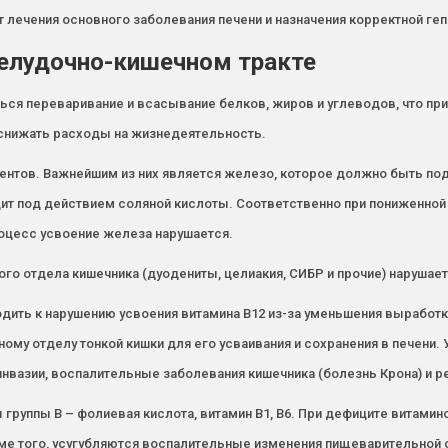
 лечения основного заболевания печени и назначения корректной геп
елудочно-кишечном тракте
ься переваривание и всасывание белков, жиров и углеводов, что при
т снижать расходы на жизнедеятельность.
нтов. Важнейшим из них является железо, которое должно быть подг
ит под действием соляной кислоты. Соответственно при пониженной
роцесс усвоение железа нарушается.
ого отдела кишечника (дуодениты, целиакия, СИБР и прочие) нарушае
дить к нарушению усвоения витамина В12 из-за уменьшения выработк
му отделу тонкой кишки для его усваивания и сохранения в печени.
нвазии, воспалительные заболевания кишечника (болезнь Крона) и р
 группы В – фолиевая кислота, витамин В1, В6. При дефиците витами
роме того, усугубляются воспалительные изменения пищеварительно