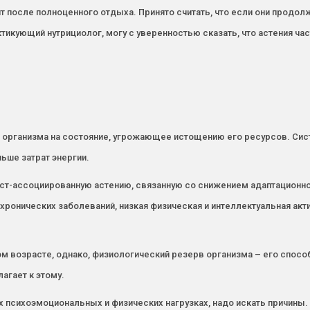
 после полноценного отдыха. Принято считать, что если они продол
тикующий нутрициолог, могу с уверенностью сказать, что астения час
я организма на состояние, угрожающее истощению его ресурсов. Си
ьше затрат энергии.
т-ассоциированную астению, связанную со снижением адаптационной
хронических заболеваний, низкая физическая и интеллектуальная акти
ом возрасте, однако, физиологический резерв организма – его спосо
агает к этому.
х психоэмоциональных и физических нагрузках, надо искать причины.