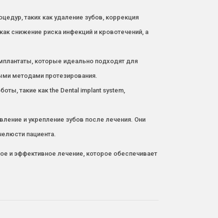
едур, таких как удаление зубов, коррекция
ак снижение риска инфекций и кровотечений, а
имплантаты, которые идеально подходят для
ными методами протезирования.
ы, такие как the Dental implant system,
ление и укрепление зубов после лечения. Они
челюсти пациента.
ое и эффективное лечение, которое обеспечивает