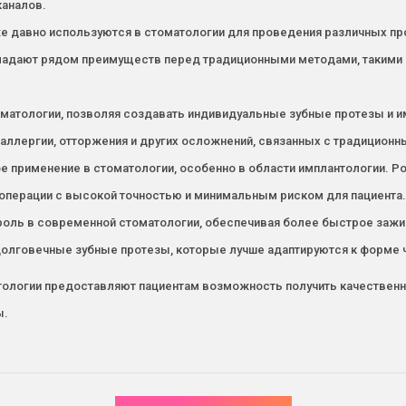
каналов.
е давно используются в стоматологии для проведения различных проц
бладают рядом преимуществ перед традиционными методами, такими к
томатологии, позволяя создавать индивидуальные зубные протезы и 
 аллергии, отторжения и других осложнений, связанных с традицион
применение в стоматологии, особенно в области имплантологии. Робот
перации с высокой точностью и минимальным риском для пациента.
ль в современной стоматологии, обеспечивая более быстрое зажив
долговечные зубные протезы, которые лучше адаптируются к форме 
тологии предоставляют пациентам возможность получить качественн
ы.