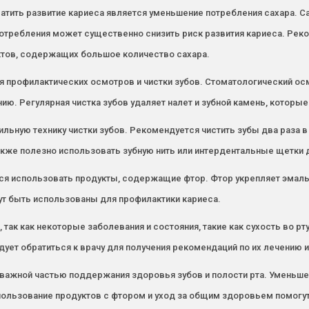
тить развитие кариеса является уменьшение потребления сахара. Са
 потребления может существенно снизить риск развития кариеса. Ре
уктов, содержащих большое количество сахара.
я профилактических осмотров и чистки зубов. Стоматологический ос
ию. Регулярная чистка зубов удаляет налет и зубной камень, которы
льную технику чистки зубов. Рекомендуется чистить зубы два раза в
кже полезно использовать зубную нить или интердентальные щетки 
я использовать продукты, содержащие фтор. Фтор укрепляет эмаль 
ут быть использованы для профилактики кариеса.
ак как некоторые заболевания и состояния, такие как сухость во рт
дует обратиться к врачу для получения рекомендаций по их лечению 
 важной частью поддержания здоровья зубов и полости рта. Уменьше
спользование продуктов с фтором и уход за общим здоровьем помогут