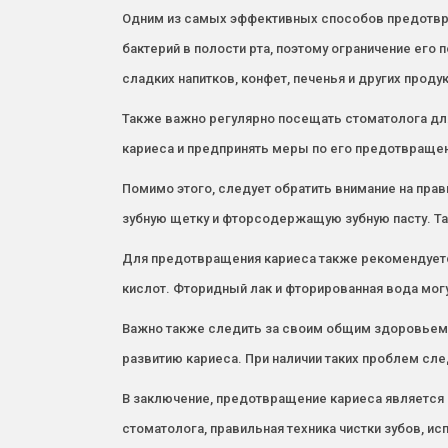
Одним из самых эффективных способов предотвра
бактерий в полости рта, поэтому ограничение его
сладких напитков, конфет, печенья и других прод
Также важно регулярно посещать стоматолога дл
кариеса и предпринять меры по его предотвращен
Помимо этого, следует обратить внимание на прави
зубную щетку и фторсодержащую зубную пасту. Та
Для предотвращения кариеса также рекомендуетс
кислот. Фторидный лак и фторированная вода мог
Важно также следить за своим общим здоровьем, т
развитию кариеса. При наличии таких проблем сле
В заключение, предотвращение кариеса является
стоматолога, правильная техника чистки зубов, и