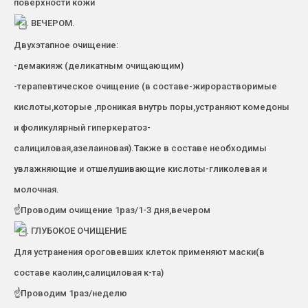
поверхности кожи
. ВЕЧЕРОМ.
Двухэтапное очищение:
-демакияж (деликатным очищающим)
-терапевтическое очищение (в составе-жирорастворимые
кислоты,которые ,проникая внутрь поры,устраняют комедоны
и фоликулярный гиперкератоз-
салициловая,азелаиновая).Также в составе необходимы
увлажняющие и отшелушивающие кислоты-гликолевая и
молочная.
☝Проводим очищение 1раз/1-3 дня,вечером
. ГЛУБОКОЕ ОЧИЩЕНИЕ
Для устранения ороговевших клеток применяют маски(в
составе каолин,салициловая к-та)
☝Проводим 1раз/неделю