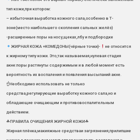
тип кожи,при котором:
– избыточная выработка кожного сала,особенно в Т-
зоне(место наибольшего скопления сальных желёз)
-расширенные поры на носу,щеках,лбу и подбородке
ЖИРНАЯ КОЖА +КОМЕДОНЫ(чёрные точки)-
не относится
к жирному типу кожи. Это,так называемая,нулевая стадия
акне:поры растянуты содержимым и в любой момент есть
вероятность их воспаления и появления высыпаний акне.
☝Необходимо использовать не только
средства,регулирующие выработку кожного сала,но и
обладающие очищающим и противовоспалительным
действием.
☘ПРАВИЛА ОЧИЩЕНИЯ ЖИРНОЙ КОЖИ☘
Жирная плёнка,макияжные средстваи загрязнения,прилипшие