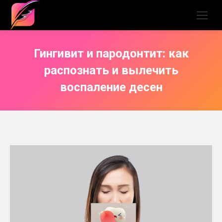
Гингивит и пародонтит: как
распознать и вылечить
воспаление десен