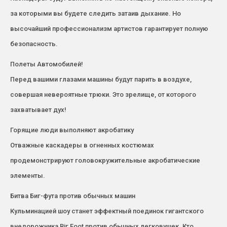
за которыми вы будете следить затаив дыхание. Но
высочайший профессионализм артистов гарантирует полную
безопасность.
Полеты Автомобилей!
Перед вашими глазами машины будут парить в воздухе,
совершая невероятные трюки. Это зрелище, от которого
захватывает дух!
Горящие люди выполняют акробатику
Отважные каскадеры в огненных костюмах
продемонстрируют головокружительные акробатические
элементы.
Битва Биг-фута против обычных машин
Кульминацией шоу станет эффектный поединок гигантского
внедорожника Biг Foot против обычных легковушек. Кто