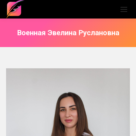
Военная Эвелина Руслановна