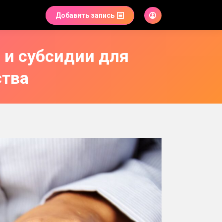
Добавить запись
 и субсидии для
ства