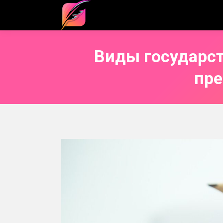
Виды государст
пре