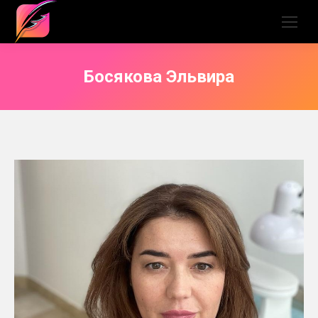
Босякова Эльвира