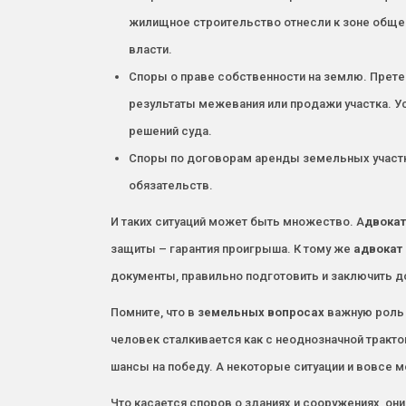
жилищное строительство отнесли к зоне общес
власти.
Споры о праве собственности на землю. Прете
результаты межевания или продажи участка. У
решений суда.
Споры по договорам аренды земельных участко
обязательств.
И таких ситуаций может быть множество. А
двокат
защиты – гарантия проигрыша. К тому же
адвокат
документы, правильно подготовить и заключить д
Помните, что в
земельных
вопросах
важную роль 
человек сталкивается как с неоднозначной тракт
шансы на победу. А некоторые ситуации и вовсе 
Что касается споров о зданиях и сооружениях, он