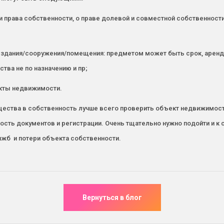
и права собственности, о праве долевой и совместной собственности
 здания/сооружения/помещения: предметом может быть срок, арендн
тва не по назначению и пр;
екты недвижимости.
мущества в собственность лучше всего проверить объект недвижимос
ность документов и регистрации. Очень тщательно нужно подойти и к
жб и потери объекта собственности.