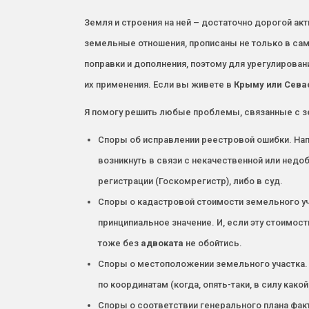
Земля и строения на ней – достаточно дорогой ак
земельные отношения, прописаны не только в сам
поправки и дополнения, поэтому для урегулиров
их применения. Если вы живете в
Крыму или Сева
Я помогу решить любые проблемы, связанные с 
Споры об исправлении реестровой ошибки. На
возникнуть в связи с некачественной или недо
регистрации (Госкомрегистр), либо в суд.
Споры о кадастровой стоимости земельного уч
принципиальное значение. И, если эту стоимо
тоже без
адвоката
не обойтись.
Споры о местоположении земельного участка. 
по координатам (когда, опять-таки, в силу како
Споры о соответствии генерального плана факт