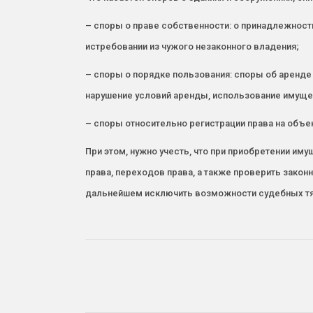
– споры о праве собственности: о принадлежност
истребовании из чужого незаконного владения;
– споры о порядке пользования: споры об аренде
нарушение условий аренды, использование имущес
– споры относительно регистрации права на объ
При этом, нужно учесть, что при приобретении и
права, переходов права, а также проверить закон
дальнейшем исключить возможности судебных тя