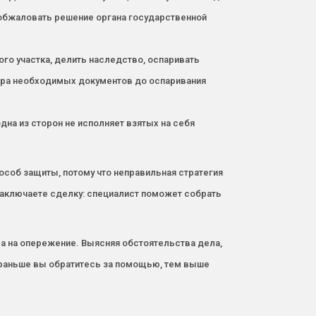
 обжаловать решение органа государственной
го участка, делить наследство, оспаривать
ора необходимых документов до оспаривания
на из сторон не исполняет взятых на себя
особ защиты, потому что неправильная стратегия
аключаете сделку: специалист поможет собрать
гра на опережение. Выясняя обстоятельства дела,
м раньше вы обратитесь за помощью, тем выше