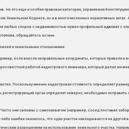
тив. Но это еще и особая правовая категория, охраняемая Конституц
ом Земельном Кодексе, но и в многочисленных нормативных актах. А
ания любых споров с недвижимостью нужен профильный
адвокат
с опы
стополе
, обращайтесь ко мне.
землей и земельными отношениями:
пример, если внесли неправильные координаты, которые привели к 
бросовестной работой кадастрового инженера, который делал межево
астка. Поскольку именно кадастровая стоимость определяет размер 
сть регистрирующий орган определит неверно, необходимо исправить
Часто они связаны с самозахватом (например, сосед поставил забор,
й-либо ошибки оказалось, что один участок накладывается на другой в
ическим разрешениям на использование земельного участка. Например