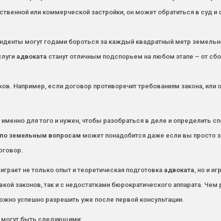
твенной или коммерческой застройки, он может обратиться в суд и
нденты могут годами бороться за каждый квадратный метр земельно
слуги
адвоката
станут отличным подспорьем на любом этапе – от сб
в. Например, если договор противоречит требованиям закона, или од
именно для того и нужен, чтобы разобраться в деле и определить сп
 по земельным вопросам
может понадобится даже если вы просто з
оговор.
играет не только опыт и теоретическая подготовка
адвоката
, но и и
овкой законов, так и с недостатками бюрократического аппарата. Че
можно успешно разрешить уже после первой консультации.
и могут быть следующими: